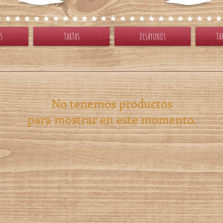
S
TARTAS
DESAYUNOS
TA
No tenemos productos
para mostrar en este momento.