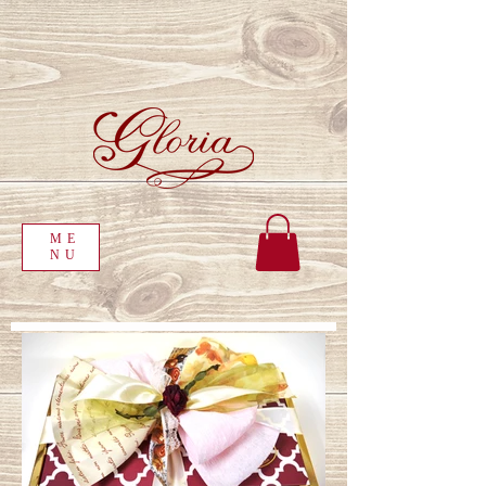
ME
NU