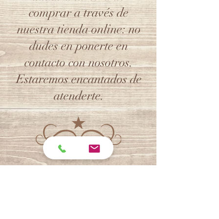
comprar a través de
nuestra tienda online: no
dudes en ponerte en
contacto con nosotros.
Estaremos encantados de
atenderte.
LLÁMANOS
​985172661
​Ó ESCRIBE UN MAIL