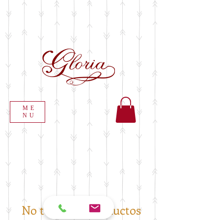
ME
NU
No tenemos productos